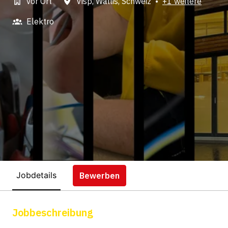
vor Ort
Visp
,
Wallis
,
Schweiz
•
+1 weitere
Elektro
Jobdetails
Bewerben
Jobbeschreibung