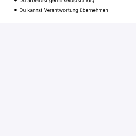
Du arbeitest gerne selbstständig
Du kannst Verantwortung übernehmen
Bewerben
oder
Über Indeed bewerben
Job teilen