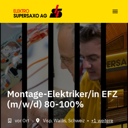
Zum
Inhalt
Startseite
springen
Montage-Elektriker/in EFZ
(m/w/d) 80-100%
vor Ort
Visp
,
Wallis
,
Schweiz
•
+1 weitere